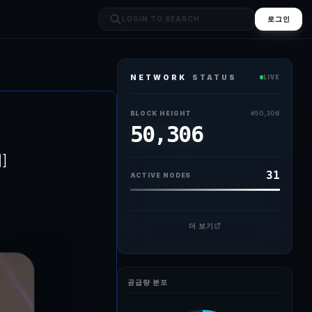
로그인
NETWORK
STATUS
LIVE
지난 9일 일본 도쿄 데이코쿠호텔에서 열린 닛케이포럼 '한일특별세션'에 참
BLOCK HEIGHT
#
50,306
50,306
]
31
ACTIVE NODES
더 보기
공급량 분포