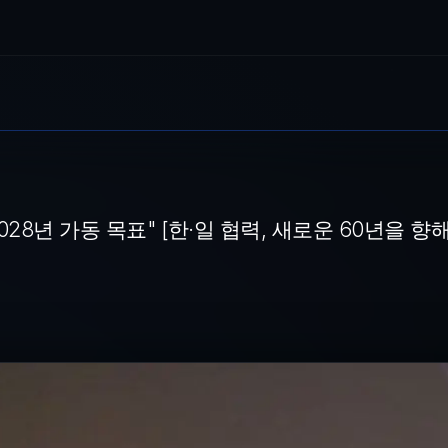
" [한·일 협력, 새로운 60년을 향해]
토리' 추진"日 전력·소재 등 반도체 생태계 훌륭" 최태원 SK그룹 회장이 
028년 가동 목표" [한·일 협력, 새로운 60년을 향해