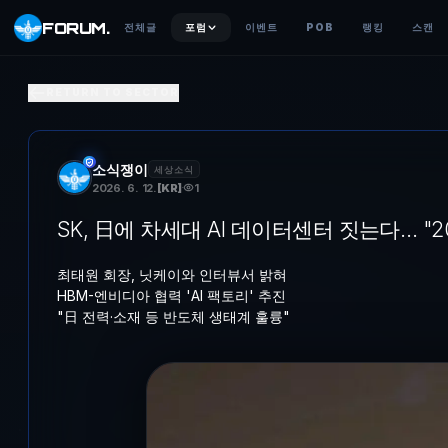
FORUM
.
전체글
포럼
이벤트
POB
랭킹
스캔
SK, 日에 차세대 AI 데이터센터 짓는다… "2028년 가동 목표
RETURN TO SECTOR
최태원 회장, 닛케이와 인터뷰서 밝혀 HBM-엔비디아 협력 'AI 팩
소식쟁이
세상소식
2026. 6. 12.
[
KR
]
1
SK, 日에 차세대 AI 데이터센터 짓는다… "2
최태원 회장, 닛케이와 인터뷰서 밝혀
HBM-엔비디아 협력 'AI 팩토리' 추진
"日 전력·소재 등 반도체 생태계 훌륭"