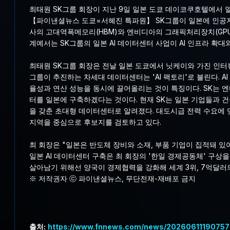
최태원 SK그룹 회장이 지난 9일 일본 도쿄 데이코쿠호텔에서 
【파이낸셜뉴스 도쿄=서혜진 특파원】 SK그룹이 일본에 인공지능
사의 고대역폭메모리(HBM)와 엔비디아의 그래픽처리장치(GPU)
계예서는 SK그룹의 일본 AI 데이터센터 사업이 AI 인프라 확대
최태원 SK그룹 회장은 전날 일본 도쿄에서 닛케이와 가진 인터뷰에
그룹이 추진하는 차세대 데이터센터는 'AI 팩토리'로 불린다. A
율성과 연산 성능을 동시에 끌어올리는 것이 특징이다. SK는 엔
터를 일본에 구축하겠다는 것이다. 현재 SK는 일본 기업들과 
을 갖춘 초대형 데이터센터로 알려졌다. 대도시급 전력 수요에 
지역을 중심으로 후보지를 검토하고 있다.
최 회장은 "일본은 반도체 장비와 소재, 부품 기업이 집적돼 있
일본 AI 데이터센터 구축은 최 회장의 '한일 경제공동체' 구
살아남기 위해선 양국이 경제협력을 강화해 세계 3위, 7억달러
※ 저작권자 ⓒ 파이낸셜뉴스, 무단전재-재배포 금지
출처:
https://www.fnnews.com/news/20260611190757