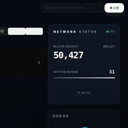
로그인
신순
인기순
화제순
NETWORK
STATUS
LIVE
BLOCK HEIGHT
#
50,427
50,427
31
ACTIVE NODES
더 보기
공급량 분포