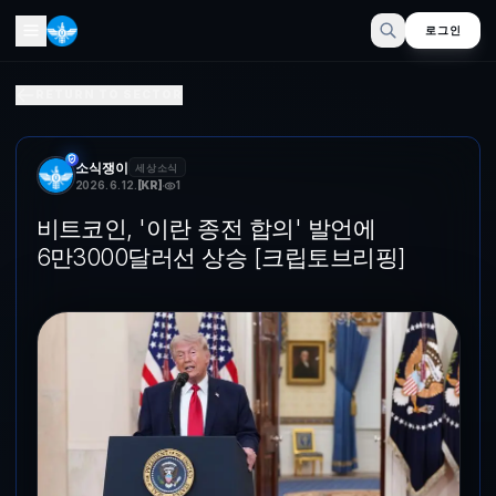
로그인
비트포인트, '이란 종전 합의' 발언에 6만3000달러선 상승 [
RETURN TO SECTOR
트럼프 대통령이 지난 4월 1일(현지 시간) 워싱턴 백악관 크로스홀에서 이
소식쟁이
세상소식
2026. 6. 12.
[
KR
]
1
비트코인, '이란 종전 합의' 발언에
6만3000달러선 상승 [크립토브리핑]