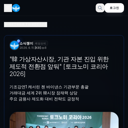
로그인
"韓 가상자산시장, 기관 자본 진입 위한 제도적 전환점 앞둬" [
RETURN TO SECTOR
기조강연1 캐서린 첸 바이낸스 기관부문 총괄거래대금 세계 2위 韓시장 
소식쟁이
세상소식
2026. 6. 11.
[
KR
]
8
"韓 가상자산시장, 기관 자본 진입 위한
제도적 전환점 앞둬" [토크노미 코리아
2026]
기조강연1 캐서린 첸 바이낸스 기관부문 총괄
거래대금 세계 2위 韓시장 잠재력 상당
주요 금융사 제도화 대비 전략도 긍정적