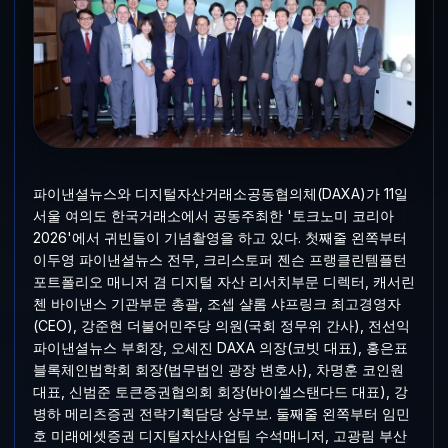
파이낸셜뉴스와 디지털자산거래소공동협의체(DAXA)가 11일
서울 여의도 한국거래소에서 공동주최한 '토크노미 코리아
2026'에서 귀빈들이 기념촬영을 하고 있다. 첫째줄 왼쪽부터
이두영 파이낸셜뉴스 전무, 크리스토퍼 젠슨 프랭클린템플턴
포트폴리오 매니저 겸 디지털 자산 리서치부문 디렉터, 캐서린
첸 바이낸스 기관부문 총괄, 조셉 샬롬 샤프링크 최고경영자
(CEO), 강준현 더불어민주당 의원(국회 정무위 간사), 전선익
파이낸셜뉴스 부회장, 오세진 DAXA 의장(코빗 대표), 홍은표
블록체인법학회 회장(법무법인 광장 변호사), 차명훈 코인원
대표, 신범준 토큰증권협의회 회장(바이셀스탠다드 대표), 강
병하 메리츠증권 전략기획담당 상무보. 둘째줄 왼쪽부터 임민
호 미래에셋증권 디지털자산사업팀 수석매니저, 고광림 부산