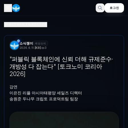
로그인
"퍼블릭 분산 인프라에 신뢰 더해 규제준수·개방성 다 잡는다" 
RETURN TO SECTOR
강연이은진 리플 아시아태평양 세일즈 디렉터송원준 두나무 크립토 프로덕
소식쟁이
세상소식
2026. 6. 11.
[
KR
]
3
"퍼블릭 블록체인에 신뢰 더해 규제준수·
개방성 다 잡는다" [토크노미 코리아
2026]
강연
이은진 리플 아시아태평양 세일즈 디렉터
송원준 두나무 크립토 프로덕트팀 팀장