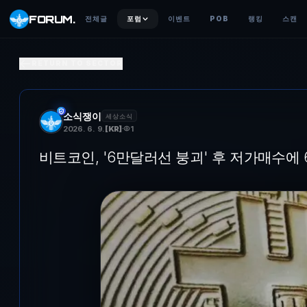
FORUM
.
전체글
포럼
이벤트
POB
랭킹
스캔
비트포인트, '6만달러선 붕괴' 후 저가매수에 6만3000달러
RETURN TO SECTOR
지난 4월 15일 오후 서울 강남구 빗썸 고객센터에서 한 고객이 프로젝
소식쟁이
세상소식
2026. 6. 9.
[
KR
]
1
비트코인, '6만달러선 붕괴' 후 저가매수에