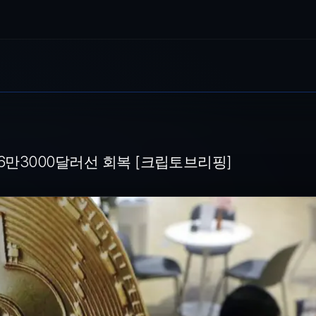
선 회복 [크립토브리핑]
트 참여 정보를 찾고 있다. 사진=뉴스1 [파이낸셜뉴스] 비트포인트이 8일 
 6만3000달러선 회복 [크립토브리핑]