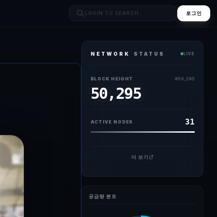
로그인
NETWORK
STATUS
LIVE
6만3000달러선으로 올랐다. 지난 주말간 6만달러선 밑으로 내리자 저가매수
BLOCK HEIGHT
#
50,295
50,295
31
ACTIVE NODES
더 보기
공급량 분포