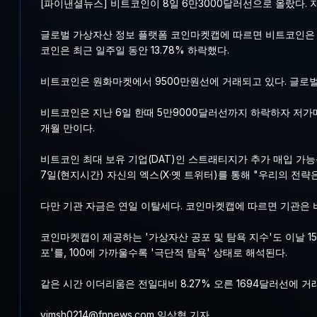
[파이낸셜뉴스] 비트코인이 8일 6만3000달러선으로 올랐다.
글로벌 가상자산 정보 플랫폼 코인마켓캡에 따르면 비트코인은 이날 
코인은 최근 일주일 동안 13.78% 하락했다.
비트코인은 원화마켓에서 9500만원선에 거래되고 있다. 글로벌
비트코인은 지난 6일 한때 5만9000달러선까지 하락하자 저가매
개월 만이다.
비트코인 최대 보유 기업(DAT)인 스트래티지가 추가 매입 가
7일(현지시간) 자신의 엑스(X·옛 트위터)를 통해 "우리의 전
다만 기관 자금은 연일 이탈세다. 코인마켓캡에 따르면 기관은 비
코인마켓캡이 제공하는 '가상자산 공포 및 탐욕 지수'도 이날 15
포'를, 100에 가까울수록 '극단적 탐욕' 상태로 해석된다.
같은 시간 이더리움은 전일대비 8.27% 오른 1694달러선에 거래 
yimsh0214@fnnews.com 임상혁 기자