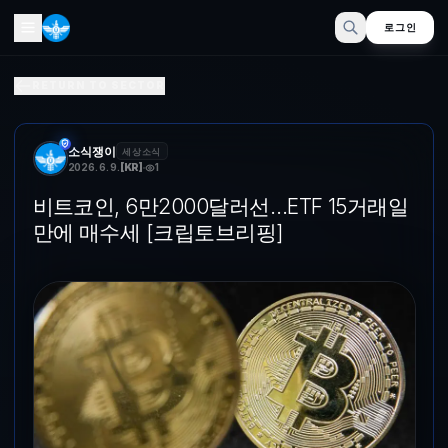
로그인
비트포인트, 6만2000달러선…ETF 15거래일 만에 매수세 [
RETURN TO SECTOR
사진=뉴스1 [파이낸셜뉴스] 비트포인트이 9일 6만2000달러선에 거래되고
소식쟁이
세상소식
2026. 6. 9.
[
KR
]
1
비트코인, 6만2000달러선…ETF 15거래일
만에 매수세 [크립토브리핑]