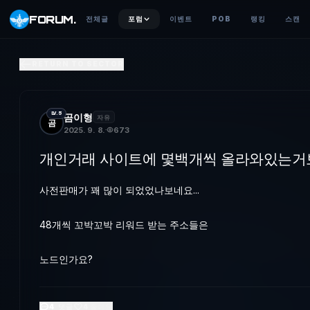
FORUM
.
전체글
포럼
이벤트
POB
랭킹
스캔
개인거래 사이트에 몇백개씩 올라와있는거보면
RETURN TO SECTOR
사전판매가 꽤 많이 되었었나보네요...48개씩 꼬박꼬박 리워드 받
LV.5
곰이형
자유
곰
2025. 9. 8.
673
개인거래 사이트에 몇백개씩 올라와있는거
사전판매가 꽤 많이 되었었나보네요...
48개씩 꼬박꼬박 리워드 받는 주소들은
노드인가요?
4
댓글
4
좋아요