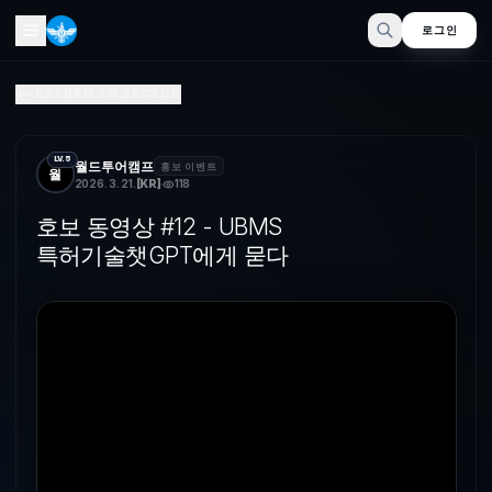
로그인
호보 동영상 #12 - UBMS 특허기술챗GPT에게 묻다
RETURN TO SECTOR
UBMS 특허기술, 챗GPT에게 욷다
LV.5
월드투어캠프
홍보 이벤트
월
2026. 3. 21.
[
KR
]
118
호보 동영상 #12 - UBMS
특허기술챗GPT에게 묻다