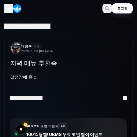
로그인
저녁 메뉴 추천좀
RETURN TO SECTOR
결정장애 옴 ;;;
LV.10
대장부
자유
2026. 3. 20.
[
KR
]
14
저녁 메뉴 추천좀
결정장애 옴 ;;;
4
댓글
5
좋아요
UBMS 포럼 이벤트
AD
A
100% 당첨! UBMS 무료 코인 참여 이벤트