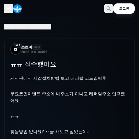
로그인
ㅠㅠ 실수했어요
RETURN TO SECTOR
게시판에서 지갑설치방법 보고 레퍼럴 코드입력후무료포인트이벤트 주소
LV.4
초초미
자유
초
2025. 9. 9.
456
ㅠㅠ 실수했어요
게시판에서 지갑설치방법 보고 레퍼럴 코드입력후
무료코인이벤트 주소에 내주소가 아니고 레퍼럴주소 입력했
어요
ㅠㅠ
찾을방법 없나요? 채굴 해보고 싶었는데....