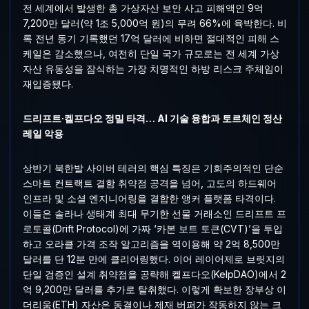
전 세계에서 발생한 총 가상자산 보안 사고 피해액인 9억
7,200만 달러(약 1조 5,000억 원)의 무려 66%에 육박한다. 비
록 전년 동기 기록했던 17억 달러에 비하면 절대적인 피해 스
케일은 감소했으나, 여전히 단일 국가 규모로는 전 세계 가상
자산 유동성을 잠식하는 가장 치명적인 하방 리스크 주체임이
재입증됐다.
드리프트·켈프다오 정밀 타격… AI 기술 융합과 토르체인 정산
레일 악용
상반기 북한발 사이버 테러의 핵심 특징은 기회주의적인 단순
스마트 컨트랙트 결함 취약점 공격을 넘어, 고도의 하드웨어
인프라 및 소셜 엔지니어링을 결합한 앵커 플랫폼 타격이다.
이들은 솔라나 생태계 최대 무기한 선물 거래소인 드리프트 프
로토콜(Drift Protocol)에 가짜 ‘카본 보트 토큰(CVT)’을 투입
하고 오라클 가격 조작 알고리즘을 역이용해 약 2억 8,500만
달러를 단 12분 만에 클리어링했다. 이어 레이어제로 브릿지의
단일 검증인 설계 취약점을 공략해 켈프다오(KelpDAO)에서 2
억 9,200만 달러를 추가로 탈취했다. 이렇게 확보한 장부상 이
더리움(ETH) 자산은 동결이나 제재 버퍼가 작동하지 않는 크