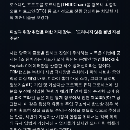
로스체인 프로토콜 토르체인(THORChain)을 경유해 최종적
으로 비트코인(BTC) 롱 포지션으로 전환 정산하는 치밀한 세
탁 메커니즘을 보였다.
피싱과 위장 취업을 더한 거대 장부… ‘드러나지 않은 불법 자본
주권’
사법 당국과 글로벌 핀테크 진영이 우려하는 대목은 이번에 공
시된 1조 원이라는 지표가 오직 확인된 온체인 ‘해킹(Hacks &
Exploits)’ 데이터만을 산출한 최소 방어선이라는 점이다.
TRM랩스는 북한이 사법 규제망을 우회하기 위해 다변화 중인
악성 피싱 메일 배포, 디파이 홀더 대상 스캠, 그리고 글로벌
정보기술(IT) 기업 및 가상자산 프로젝트 유치 프로세스에 신
분을 위장해 잠입한 ‘북한계 해외 IT 인력’들의 주권형 급여 송
금 파이프라인 등은 이번 통계 장부에서 전면 제외되었다고 공
표했다. 이 같은 음성적 유동성 주입 구조까지 합산할 경우 북
한이 확보한 실질 크립토 수익은 상상을 초월할 것으로 추정되
는 만큼, 하반기 가상자산 시장의 안정을 위해서는 각국 의회
의 규제 입법과 가상자산 사업자들의 실시간 모니터링 컴플라
이언스 체계 구축이 시급한 과제다.