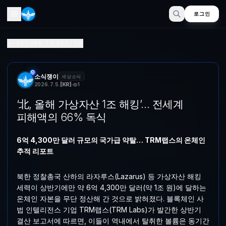
로그인
‘北, 올해 가상자산 1조 해킹’… 전세계 피해액의 66% 독식
RETURN TO SECTOR
6억 4,300만 달러 규모의 국가급 약탈… TRM랩스의 온체인 추적 리
소식쟁이
세상소식
2026. 7. 5.
[
KR
]
1
‘北, 올해 가상자산 1조 해킹’… 전세계
피해액의 66% 독식
6억 4,300만 달러 규모의 국가급 약탈… TRM랩스의 온체인
추적 리포트
북한 정찰총국 산하의 라자루스(Lazarus) 등 가상자산 해킹
세력이 상반기에만 약 6억 4,300만 달러(약 1조 원)에 달하는
온체인 자본을 무단 정산해 간 것으로 밝혀졌다. 블록체인 사
법 인텔리전스 기업 TRM랩스(TRM Labs)가 발간한 상반기
결산 보고서에 따르면, 이들이 역내에서 탈취한 볼륨은 동기간