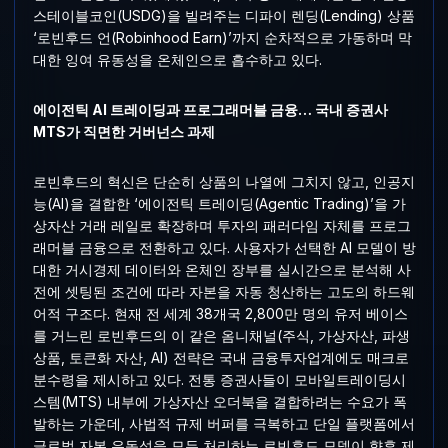
스테이블코인(USDG)을 빌려주는 디파이 렌딩(Lending) 상품
‘로빈후드 언(Robinhood Earn)’까지 순차적으로 가동하며 막
대한 잉여 유동성을 온체인으로 흡수하고 있다.
에이전틱 AI 트레이딩과 프로그래머블 금융… 국내 증권사
MTS가 직면한 거버넌스 과제
로빈후드의 혁신은 단순히 상품의 나열에 그치지 않고, 인공지
능(AI)을 결합한 ‘에이전틱 트레이딩(Agentic Trading)’을 가
상자산 거래 레일로 확장하며 투자의 패러다임 자체를 프로그
래머블 금융으로 전환하고 있다. 사용자가 선택한 AI 모델이 방
대한 거시경제 데이터와 온체인 장부를 실시간으로 분석해 사
전에 셋팅된 조건에 따라 자본을 자동 청산하는 고도의 하드웨
어적 구조다. 현재 전 세계 38개국 2,800만 명의 유저 베이스
를 거느린 로빈후드의 이 같은 옴니채널(주식, 가상자산, 파생
상품, 토큰화 자산, AI) 전략은 국내 금융투자업계에도 매크로
분수령을 제시하고 있다. 전통 증권사들이 모바일트레이딩시
스템(MTS) 내부에 가상자산 오더북을 결합하려는 수요가 폭
발하는 가운데, 사법적 규제 버퍼를 극복하고 단일 플랫폼에서
글로벌 자본 유동성을 모두 처리하는 로빈후드 모델이 향후 제