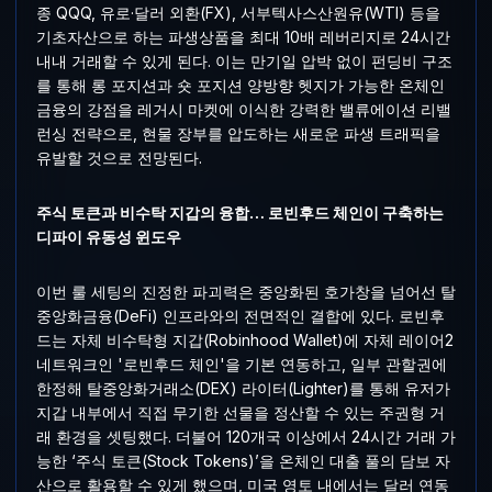
종 QQQ, 유로·달러 외환(FX), 서부텍사스산원유(WTI) 등을
기초자산으로 하는 파생상품을 최대 10배 레버리지로 24시간
내내 거래할 수 있게 된다. 이는 만기일 압박 없이 펀딩비 구조
를 통해 롱 포지션과 숏 포지션 양방향 헷지가 가능한 온체인
금융의 강점을 레거시 마켓에 이식한 강력한 밸류에이션 리밸
런싱 전략으로, 현물 장부를 압도하는 새로운 파생 트래픽을
유발할 것으로 전망된다.
주식 토큰과 비수탁 지갑의 융합… 로빈후드 체인이 구축하는
디파이 유동성 윈도우
이번 룰 세팅의 진정한 파괴력은 중앙화된 호가창을 넘어선 탈
중앙화금융(DeFi) 인프라와의 전면적인 결합에 있다. 로빈후
드는 자체 비수탁형 지갑(Robinhood Wallet)에 자체 레이어2
네트워크인 '로빈후드 체인'을 기본 연동하고, 일부 관할권에
한정해 탈중앙화거래소(DEX) 라이터(Lighter)를 통해 유저가
지갑 내부에서 직접 무기한 선물을 정산할 수 있는 주권형 거
래 환경을 셋팅했다. 더불어 120개국 이상에서 24시간 거래 가
능한 ‘주식 토큰(Stock Tokens)’을 온체인 대출 풀의 담보 자
산으로 활용할 수 있게 했으며, 미국 영토 내에서는 달러 연동