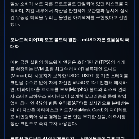
일상 소비가 서로 다른 프로토콜로 단절되어 있던 리스크를 지
적하며, 지갑 내부에서 자산을 안전하게 보관함과 동시에 실시
간 유동성 혜택을 누리는 올인원 아키텍처를 구현했다고 선언
했다.
모나드 레이어1과 모포 볼트의 결합… mUSD 자본 효율성의 극
대화
이번 금융 실험의 하드웨어 엔진은 초당 1만 건(TPS)의 거래
를 확정하는 EVM 호환 최고속 레이어1 블록체인 모나드
(Monad)다. 사용자가 보유한 USDC, USDT 등 기존 스테이블
코인을 수수료 없이 자체 자산인 mUSD로 1대1 전환해 예치하
면, 디파이 대출 프로토콜 모포(Morpho) 볼트와 리스크 관리
사 스테이크하우스 파이낸셜이 설계한 알고리즘을 통해 락업
없이 최대 연 4%의 변동 수익률(APY)을 실시간으로 분배받는
다. 이 자산은 메타마스크 카드(MetaMask Card)와 다이렉트
로 바인딩되어 실물 결제는 물론 인앱 무기한 선물, 예측시장
정산 코인으로 즉각 교차 사용된다.
토큰화 펀드부터 AI 에이전트까지… 스테이블코인 금융 패권