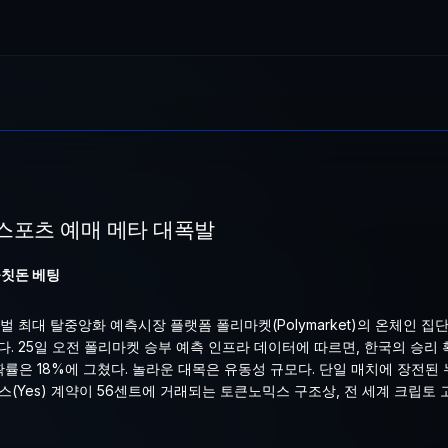
 대폭발
베팅 2026 FIFA 북중미 월드컵 조별리그의 서막이 오른 가운데, 글로벌
 스포츠 예매 메타 대폭발
뭉칫돈 베팅
로벌 최대 탈중앙화 예측시장 플랫폼 폴리마켓(Polymarket)의 온체인 
 25일 오전 폴리마켓 승부 예측 인프라 데이터에 따르면, 한국의 승리 
확률은 18%에 그쳤다. 놀라운 대목은 유동성 규모다. 단일 매치에 장전된
. 예스(Yes) 계약이 56센트에 거래되는 토큰노믹스 구조상, 전 세계 크립