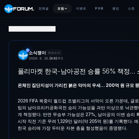
FORUM
.
전체글
포럼
이벤트
POB
랭킹
스캔
폴리마켓 한국-남아공전 승률 56% 책정… 스포츠 예매 메타
RETURN TO SECTOR
온체인 집단지성이 가리킨 붉은 악마의 우세… 200억 원 규모 뭉칫돈 
소식쟁이
세상소식
2026. 6. 25.
[
KR
]
2
폴리마켓 한국-남아공전 승률 56% 책정…
온체인 집단지성이 가리킨 붉은 악마의 우세… 200억 원 규모 
2026 FIFA 북중미 월드컵 조별리그의 서막이 오른 가운데, 글
팀의 남아프리카공화국전 승리 가능성을 과반 이상으로 낙관했다.
게 책정됐다. 반면 무승부 가능성은 27%, 남아공의 이변 승리 
시작 직전 기준 무려 1,329만 달러(약 205억 원)를 기록했다
한국 승리에 가장 두터운 자본 층을 형성했음이 증명됐다.