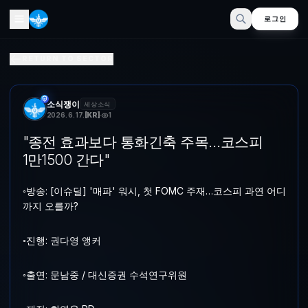
로그인
"종전 효과보다 통화긴축 주목…코스피 1만1500 간다"
RETURN TO SECTOR
◦방송: [이슈딜] '매파' 워시, 첫 FOMC 주재…코스피 과연 어디까지 오를까? ◦진
소식쟁이
세상소식
2026. 6. 17.
[
KR
]
1
"종전 효과보다 통화긴축 주목…코스피
1만1500 간다"
◦방송: [이슈딜] '매파' 워시, 첫 FOMC 주재…코스피 과연 어디
까지 오를까?
◦진행: 권다영 앵커
◦출연: 문남중 / 대신증권 수석연구위원