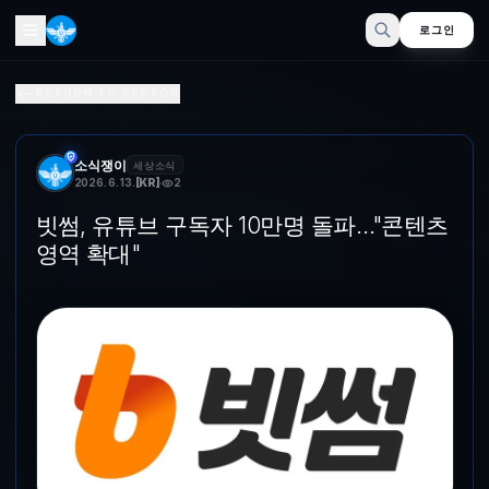
로그인
빗썸, 유튜브 구독자 10만명 돌파…"콘텐츠 영역 확대"
RETURN TO SECTOR
빗썸 CI. 빗썸 제공 [파이낸셜뉴스] 빗썸은 공식 유튜브 채널이 구독자
소식쟁이
세상소식
2026. 6. 13.
[
KR
]
2
빗썸, 유튜브 구독자 10만명 돌파…"콘텐츠
영역 확대"