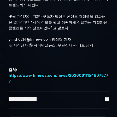
트렌드까지 다뤘다.
빗썸 관계자는 "10만 구독자 달성은 콘텐츠 경쟁력을 강화해
온 결과"라며 "시장 정보를 쉽고 정확하게 전달하는 차별화된
콘텐츠를 지속 선보이겠다"고 말했다.
yimsh0214@fnnews.com 임상혁 기자
※ 저작권자 ⓒ 파이낸셜뉴스, 무단전재-재배포 금지
출처:
https://www.fnnews.com/news/20260611154807577
7
0
댓글
0
좋아요