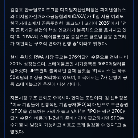
김경호 한국딜로이트그룹 디지털자산센터장은 파이낸셜뉴스
와 디지털자산거래소공동협의체(DAXA)가 11일 서울 여의도
한국거래소에서 공동주최한 '토크노미 코리아 2026'에서 "전
통 금융기관 본업의 핵심 인프라가 블록체인으로 옮겨지고 있
다"며 "RWA와 스테이블코인을 중심으로 글로벌 금융 인프라
가 재편되는 구조적 변화가 진행 중"이라고 밝혔다.
현재 온체인 RWA 시장 규모는 276억달러 수준으로 전년 대비
300% 성장했으며, 스테이블코인 시가총액은 3080억달러를
넘어섰다. JP모건의 블록체인 결제 플랫폼 '키넥시스'는 하루
50억달러 이상을 처리하고 있으며, 미국에서는 7개 은행이 공
동 스테이블코인 추진에 나선 상태다.
자본시장 구조 변화도 주목해야 한다는 조언이다. 김 센터장은
"미국 기업들이 전통적인 기업공개(IPO)의 대안으로 토큰증권
(STO)을 검토하는 사례가 늘고 있다"며 "IPO는 평균 2700만
달러 수준의 비용과 1~2년의 준비기간이 필요하지만 STO는
수개월 내 발행이 가능하고 비용도 크게 절감할 수 있다"고 설
명했다.