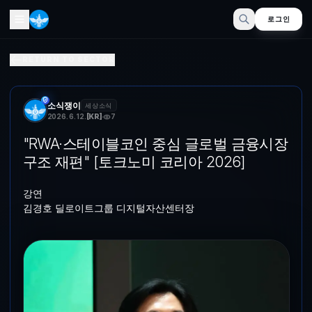
로그인
"RWA·스테이블포인트 중심 글로벌 금융시장 구조 재편" [토크노
RETURN TO SECTOR
강연김경호 딜로이트그룹 디지털자산센터장 김경호 딜로이트그룹 디지털자산센
소식쟁이
세상소식
2026. 6. 12.
[
KR
]
7
"RWA·스테이블코인 중심 글로벌 금융시장
구조 재편" [토크노미 코리아 2026]
강연
김경호 딜로이트그룹 디지털자산센터장