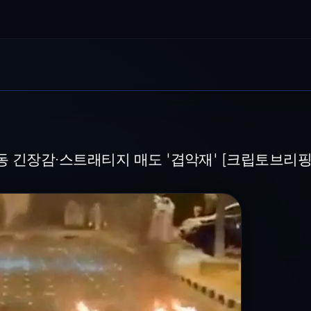
래티지 매도 '겹악재' [크립토브리핑]
 사진=연합뉴스 [파이낸셜뉴스] 비트포인트이 4일 6만3000달러선으로 하락했
동 긴장감·스트래티지 매도 '겹악재' [크립토브리핑