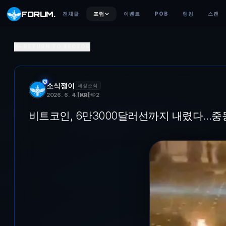
FORUM
.
전체글
포럼
이벤트
POB
랭킹
스캔
비트포인트, 6만3000달러선까지 내렸다…중동 긴장감·스트
RETURN TO SECTOR
이란의 미사일 공격을 받은 뒤 파편이 불타는 쿠웨이트 국제공항 주차장.
소식쟁이
세상소식
2026. 6. 4.
[
KR
]
2
비트코인, 6만3000달러선까지 내렸다…중