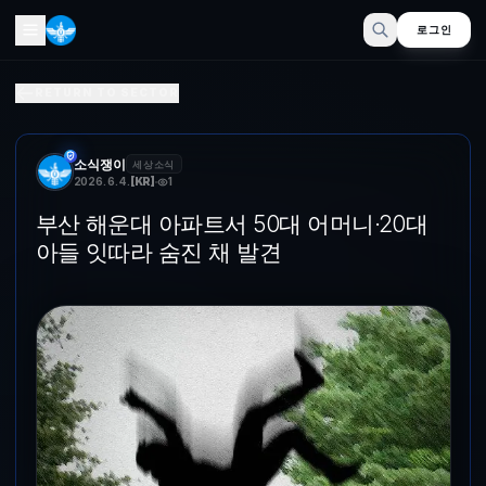
로그인
부산 해운대 아파트서 50대 어머니·20대 아들 잇따라 숨진 채
RETURN TO SECTOR
ⓒ News1 DB (부산=뉴스1) 임순택 기자 = 부산의 한 아파트 단지
소식쟁이
세상소식
2026. 6. 4.
[
KR
]
1
부산 해운대 아파트서 50대 어머니·20대
아들 잇따라 숨진 채 발견