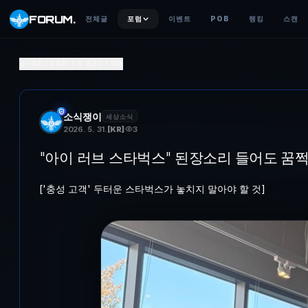
FORUM
.
전체글
포럼
이벤트
POB
랭킹
스캔
"아이 러브 스타벅스" 된장소리 들어도 꿈쩍 않던 단골들의 '
RETURN TO SECTOR
['충성 고객' 두터운 스타벅스가 놓치지 말아야 할 것] 지난 2월 
소식쟁이
세상소식
2026. 5. 31.
[
KR
]
3
"아이 러브 스타벅스" 된장소리 들어도 꿈쩍
['충성 고객' 두터운 스타벅스가 놓치지 말아야 할 것]