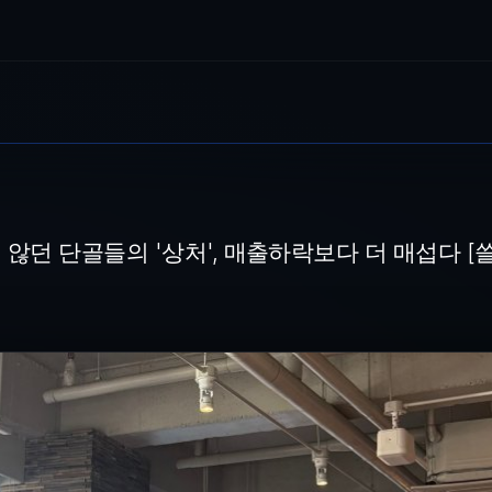
상처', 매출하락보다 더 매섭다 [쓸만한 이슈]
스타벅스가 'Sweet Hour 리유저블 컵' 이벤트를 시작한 19일 오
 않던 단골들의 '상처', 매출하락보다 더 매섭다 [