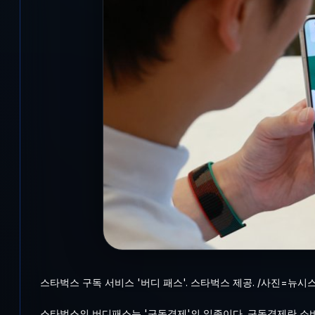
스타벅스 구독 서비스 '버디 패스'. 스타벅스 제공. /사진=뉴시
스타벅스의 버디패스는 '구독경제'의 일종이다. 구독경제란 소