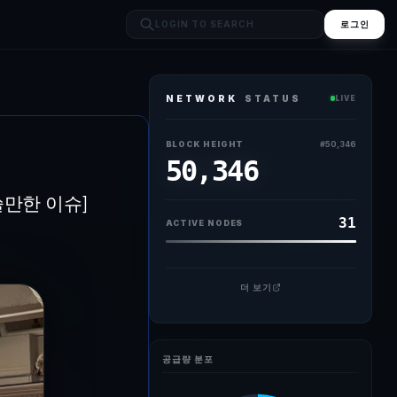
로그인
NETWORK
STATUS
LIVE
후 경복궁역점 매장 내에 고객들이 기다리고 있다./사진=뉴스1 [파이낸셜
BLOCK HEIGHT
#
50,346
50,346
쓸만한 이슈]
31
ACTIVE NODES
더 보기
공급량 분포