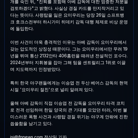
개를 숙인 뒤, "진퇴를 포함해 아베 감독에 대한 엄중한 처분을
검토하겠다"고 밝혔다. 사실상 경질 카드를 만지작거리고 있
다는 뜻이다. 사령탑을 잃은 요미우리는 당장 26일 소프트뱅
크 호크스전부터 하시가미 히데키 감독 대행 체제로 비상 운영
에 돌입한다.
이번 사건이 더욱 충격적인 이유는 아베 감독이 요미우리에서
갖는 압도적인 상징성 때문이다. 그는 요미우리에서만 무려 19
년을 뛰며 통산 2132안타 406홈런을 때려낸 전설적인 포수다.
2024년부터 지휘봉을 잡아 그해 팀을 센트럴리그 1위로 이끌
며 지도력까지 인정받았다.
특히 한국 야구팬들에게는 이승엽 전 두산 베어스 감독의 현역
시절 '요미우리 절친'으로 널리 알려져 있다.
올해 아베 감독이 직접 이승엽 전 감독을 요미우리 타격 코치
로 전격 선임하며 한일 양국의 큰 기대를 모았던 터라, 이번 불
미스러운 폭행 사건과 사령탑 경질 위기는 야구계 안팎에 진한
씁쓸함을 남기고 있다.
jsi@fnnews.com 전상일 기자