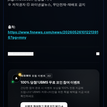
※ 저작권자 ⓒ 파이낸셜뉴스, 무단전재-재배포 금지
출처:
https://www.fnnews.com/news/20260526101221391
6?pg=mny
0
댓글
0
좋아요
UBMS 포럼 이벤트
AD
A
100% 당첨! UBMS 무료 코인 참여 이벤트
간단한 참여 완료 시 이벤트 보상을 100% 전원 지급해
드립니다! UBMS 커뮤니티만을 위한 특별 혜택을 지금 바로
확인하세요.
이벤트 참여하고 무료코인 받기