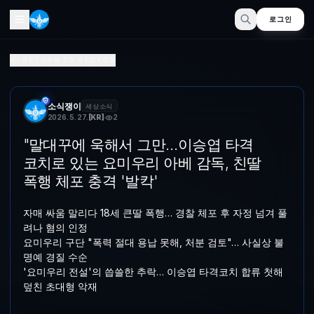
로그인
"말대꾸에 욱해서 그만…이승엽 타격 코치로 있는 요미우리 아베 
RETURN TO SECTOR
자매 싸움 말리다 18세 큰딸 폭행… 경찰 체포 후 자정 넘겨 풀려나 
소식쟁이
세상소식
2026. 5. 27.
[
KR
]
2
"말대꾸에 욱해서 그만…이승엽 타격
코치로 있는 요미우리 아베 감독, 친딸
폭행 체포 충격 '발칵'
자매 싸움 말리다 18세 큰딸 폭행… 경찰 체포 후 자정 넘겨 풀
려나 혐의 인정
요미우리 구단 "폭력 절대 용납 못해, 처분 검토"… 사실상 불
명예 경질 수순
'요미우리 전설'의 씁쓸한 추락… 이승엽 타격코치 합류 첫해
덮친 초대형 악재