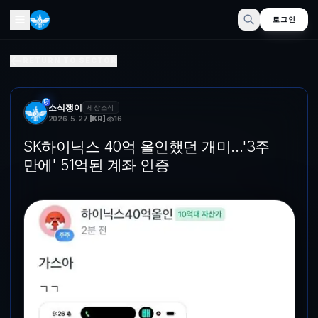
로그인
SK하이닉스 40억 올인했던 개미…'3주 만에' 51억된 계좌 인
RETURN TO SECTOR
온라인 커뮤니티 화면 갈무리 (서울=뉴스1) 손엄지 기자 = SK하이닉스(
소식쟁이
세상소식
2026. 5. 27.
[
KR
]
16
SK하이닉스 40억 올인했던 개미…'3주
만에' 51억된 계좌 인증