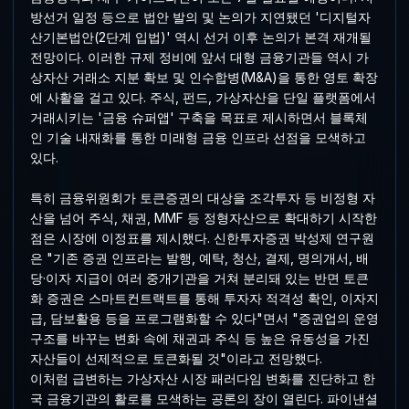
방선거 일정 등으로 법안 발의 및 논의가 지연됐던 '디지털자
산기본법안(2단계 입법)' 역시 선거 이후 논의가 본격 재개될
전망이다. 이러한 규제 정비에 앞서 대형 금융기관들 역시 가
상자산 거래소 지분 확보 및 인수합병(M&A)을 통한 영토 확장
에 사활을 걸고 있다. 주식, 펀드, 가상자산을 단일 플랫폼에서
거래시키는 '금융 슈퍼앱' 구축을 목표로 제시하면서 블록체
인 기술 내재화를 통한 미래형 금융 인프라 선점을 모색하고
있다.
특히 금융위원회가 토큰증권의 대상을 조각투자 등 비정형 자
산을 넘어 주식, 채권, MMF 등 정형자산으로 확대하기 시작한
점은 시장에 이정표를 제시했다. 신한투자증권 박성제 연구원
은 "기존 증권 인프라는 발행, 예탁, 청산, 결제, 명의개서, 배
당·이자 지급이 여러 중개기관을 거쳐 분리돼 있는 반면 토큰
화 증권은 스마트컨트랙트를 통해 투자자 적격성 확인, 이자지
급, 담보활용 등을 프로그램화할 수 있다"면서 "증권업의 운영
구조를 바꾸는 변화 속에 채권과 주식 등 높은 유동성을 가진
자산들이 선제적으로 토큰화될 것"이라고 전망했다.
이처럼 급변하는 가상자산 시장 패러다임 변화를 진단하고 한
국 금융기관의 활로를 모색하는 공론의 장이 열린다. 파이낸셜