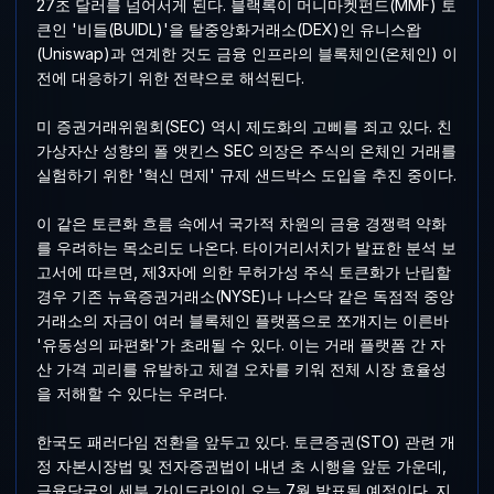
27조 달러를 넘어서게 된다. 블랙록이 머니마켓펀드(MMF) 토
큰인 '비들(BUIDL)'을 탈중앙화거래소(DEX)인 유니스왑
(Uniswap)과 연계한 것도 금융 인프라의 블록체인(온체인) 이
전에 대응하기 위한 전략으로 해석된다.
미 증권거래위원회(SEC) 역시 제도화의 고삐를 죄고 있다. 친
가상자산 성향의 폴 앳킨스 SEC 의장은 주식의 온체인 거래를
실험하기 위한 '혁신 면제' 규제 샌드박스 도입을 추진 중이다.
이 같은 토큰화 흐름 속에서 국가적 차원의 금융 경쟁력 약화
를 우려하는 목소리도 나온다. 타이거리서치가 발표한 분석 보
고서에 따르면, 제3자에 의한 무허가성 주식 토큰화가 난립할
경우 기존 뉴욕증권거래소(NYSE)나 나스닥 같은 독점적 중앙
거래소의 자금이 여러 블록체인 플랫폼으로 쪼개지는 이른바
'유동성의 파편화'가 초래될 수 있다. 이는 거래 플랫폼 간 자
산 가격 괴리를 유발하고 체결 오차를 키워 전체 시장 효율성
을 저해할 수 있다는 우려다.
한국도 패러다임 전환을 앞두고 있다. 토큰증권(STO) 관련 개
정 자본시장법 및 전자증권법이 내년 초 시행을 앞둔 가운데,
금융당국의 세부 가이드라인이 오는 7월 발표될 예정이다. 지