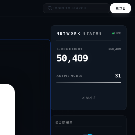
로그인
NETWORK
STATUS
LIVE
달성군 국회의원 보궐선거에 출마한 박형룡 더불어민주당 후보가 21일 달성군
BLOCK HEIGHT
#
50,409
50,409
31
ACTIVE NODES
더 보기
공급량 분포