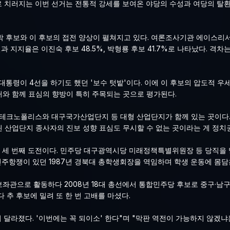
 치러지는 이번 선거는 전통적 강세를 보여온 야당의 수성과 여당의 탈환
박 후보와 이 후보의 접전 양상이 펼쳐지고 있다. 여론조사기관 에이스리
과 지지율은 이진숙 후보 48.5%, 박형룡 후보 41.7%로 나타났다. 격차는
대통령이 4선을 하기도 했던 '보수 텃밭'이다. 이에 이 후보의 압도적 우
와 함께 표심의 향방이 특히 주목되는 곳으로 평가된다.
대구테크노폴리스와 대구국가산업단지 등 대형 산업단지가 함께 있는 곳이다
 산업단지 종사자의 진보 성향 표심도 무시할 수 없는 곳이라는 게 정
원 세 번째 도전이다. 민주당 대구광역시당 미래정책특별위원장 등 당직을
월민주항쟁이 있던 1987년 경북대 총학생회장을 역임하며 학생 운동에 몸담
보좌관으로 활동하다 2008년 18대 총선에서 통합민주당 후보로 중구·남
다 추 후보에 밀려 또 한 번 고배를 마셨다.
 달라졌다. '이번에는 꼭 되이소' 한다"며 "막판 역전이 가능하지 않겠