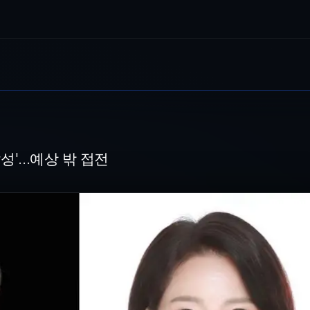
전
와 이진숙 국민의힘 후보 2026.5.19 ⓒ 뉴스1 이성덕 기자 대구 
달성'…예상 밖 접전