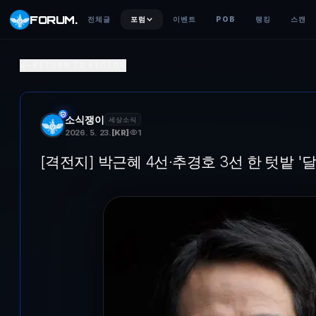
FORUM
.
전체글
포럼
이벤트
POB
랭킹
스캔
[격전지] 박근혜 4선·추경호 3선 한 텃밭 '달성'…예상 밖 접
RETURN TO SECTOR
대구 달성군 국회의원 보궐선거에 나선 박형룡 더불어민주당 후보(왼쪽)
소식쟁이
세상소식
2026. 5. 23.
[
KR
]
1
[격전지] 박근혜 4선·추경호 3선 한 텃밭 '