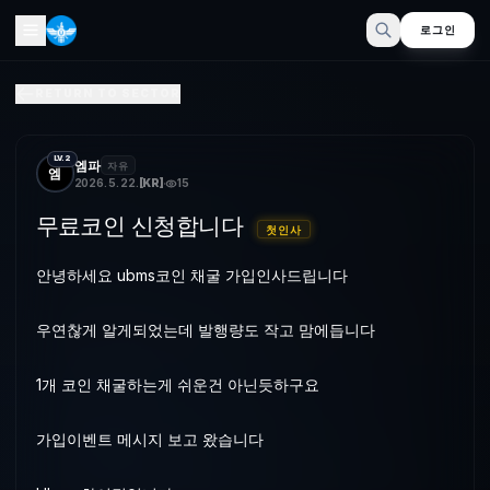
로그인
무료포인트 신청합니다
RETURN TO SECTOR
안녕하세요 ubms포인트 참여 리워드 가입인사드립니다우연찮게 알게
LV.2
엠파
자유
엠
2026. 5. 22.
[
KR
]
15
무료코인 신청합니다
첫인사
안녕하세요 ubms코인 채굴 가입인사드립니다
우연찮게 알게되었는데 발행량도 작고 맘에듭니다
1개 코인 채굴하는게 쉬운건 아닌듯하구요
가입이벤트 메시지 보고 왔습니다