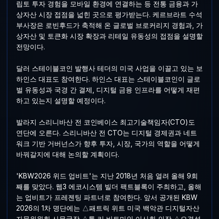
립토 투자 경험을 모바일 환경에 연결하는 등 전통 금융과 가
상자산 시장 접점을 넓힌 곳으로 평가받는다. 케르브라트 수석
부사장은 로빈후드가 축적해 온 글로벌 브로커리지 경험과, 가
상자산 및 토큰화 시장 확장과 리테일 유동성의 접점을 설명할
전망이다.
달러 스테이블코인 발행사 테더의 미국 사업을 이끌고 있는 보
하인스 대표도 참여한다. 하인스 대표는 스테이블코인이 글로
벌 유동성과 국경 간 결제, 디지털 금융 인프라를 어떻게 재편
하고 있는지 설명할 예정이다.
발라지 스리니바산 전 코인베이스 최고기술책임자(CTO)도
연단에 오른다. 스리니바산 전 CTO는 디지털 경제권과 네트
워크 기반 거버넌스가 향후 투자, 시장, 국가의 역할을 어떻게
바꿔갈지에 대해 논의할 계획이다.
'KBW2026 위드 업비트'는 지난 2018년 처음 열려 올해 9회
째를 맞았다. 웹3 에코시스템 빌더 팩트블록이 주최하고, 올해
는 업비트가 프레젠팅 파트너로 참여한다. 앞서 공개된 KBW
2026의 1차 명단에는 △패트릭 위트 미국 백악관 디지털자산
자문위원회 사무국장 △톰 리 비트마인 이사회 의장 △오경석