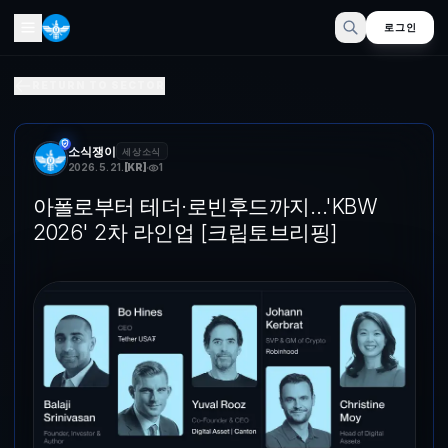
로그인
아폴로부터 테더·로빈후드까지…'KBW 2026' 2차 라인업 [
RETURN TO SECTOR
KBW2026 위드 업비트(KBW2026 with Upbit) 2차 연
소식쟁이
세상소식
2026. 5. 21.
[
KR
]
1
아폴로부터 테더·로빈후드까지…'KBW
2026' 2차 라인업 [크립토브리핑]