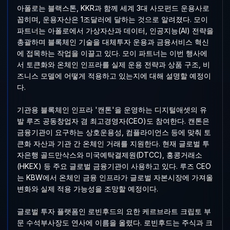
아폴로는 블랙스톤, KKR과 함께 세계 3대 사모펀드 운용사로
꼽히며, 운용자산은 1조달러에 달하는 것으로 알려졌다. 모이
파트너는 아폴로에서 가상자산과 데이터, 인공지능(AI) 전략을
총괄하며 블록체인 기술을 대체투자 운용과 금융서비스 혁신
에 접목하는 작업을 이끌고 있다. 모이 파트너는 이번 행사에
서 토큰화와 온체인 인프라를 실제 운용 전략과 상품 구조, 비
즈니스 모델에 어떻게 적용하고 있는지에 대해 설명할 예정이
다.
기관용 블록체인 인프라 '캔톤'을 운영하는 디지털애셋의 유
발 루즈 공동창업자 겸 최고경영자(CEO)도 참여한다. 캔톤은
금융기관이 요구하는 상호운용성, 컴플라이언스 등에 맞춰 토
큰화 자산과 기관 간 온체인 거래를 지원한다. 현재 글로벌 투
자은행 골드만삭스와 미국예탁결제원(DTCC), 홍콩거래소
(HKEX) 등 주요 글로벌 금융기관이 사용하고 있다. 루즈 CEO
는 KBW에서 온체인 금융 인프라가 글로벌 자본시장에 가져올
변화와 실제 적용 가능성을 조망할 예정이다.
글로벌 투자 플랫폼인 로빈후드의 요한 케르브라트 크립토 부
문 수석부사장도 연사에 이름을 올렸다. 로빈후드는 주식과 크