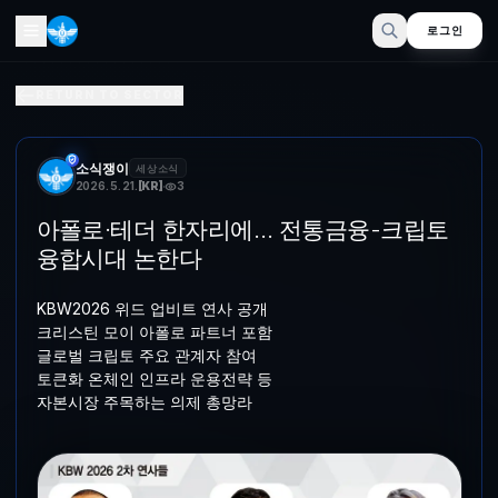
로그인
아폴로·테더 한자리에… 전통금융-크립토 융합시대 논한다
RETURN TO SECTOR
KBW2026 위드 업비트 연사 공개크리스틴 모이 아폴로 파트너 포함글
소식쟁이
세상소식
2026. 5. 21.
[
KR
]
3
아폴로·테더 한자리에… 전통금융-크립토
융합시대 논한다
KBW2026 위드 업비트 연사 공개
크리스틴 모이 아폴로 파트너 포함
글로벌 크립토 주요 관계자 참여
토큰화 온체인 인프라 운용전략 등
자본시장 주목하는 의제 총망라