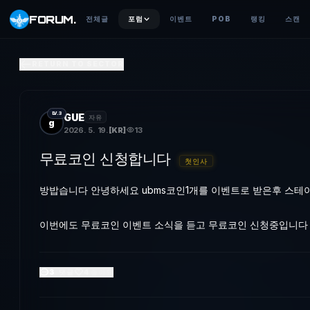
FORUM
.
전체글
포럼
이벤트
POB
랭킹
스캔
무료포인트 신청합니다
RETURN TO SECTOR
방밥습니다 안녕하세요 ubms포인트1개를 이벤트로 받은후 멤버십
LV.3
GUE
자유
g
2026. 5. 19.
[
KR
]
13
무료코인 신청합니다
첫인사
방밥습니다 안녕하세요 ubms코인1개를 이벤트로 받은후 스테
이번에도 무료코인 이벤트 소식을 듣고 무료코인 신청중입니다
3
댓글
4
좋아요