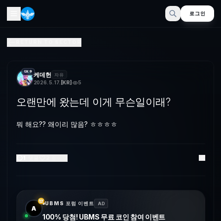
로그인
오랜만에 왔는데 이게 무슨일이래?
RETURN TO SECTOR
뭐 해요?? 왜이리 많음? ㅎㅎㅎㅎ
LV.9
케데헌
자유
2026. 5. 17.
[
KR
]
5
오랜만에 왔는데 이게 무슨일이래?
뭐 해요?? 왜이리 많음? ㅎㅎㅎㅎ
1
댓글
2
좋아요
UBMS 포럼 이벤트
AD
A
100% 당첨! UBMS 무료 코인 참여 이벤트