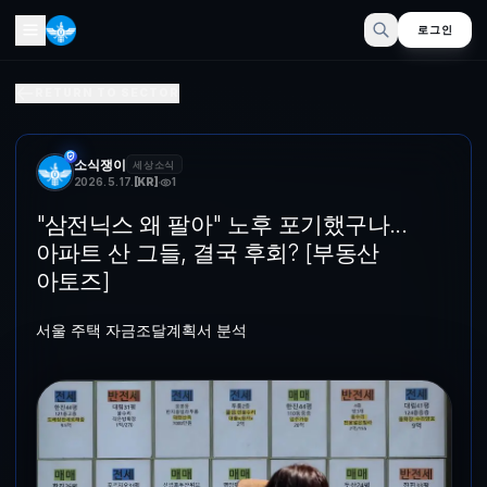
로그인
"삼전닉스 왜 팔아" 노후 포기했구나...아파트 산 그들, 결국 후
RETURN TO SECTOR
서울 주택 자금조달계획서 분석 서울 시내 한 부동산에 매물정보가 표시돼 
소식쟁이
세상소식
2026. 5. 17.
[
KR
]
1
"삼전닉스 왜 팔아" 노후 포기했구나...
아파트 산 그들, 결국 후회? [부동산
아토즈]
서울 주택 자금조달계획서 분석