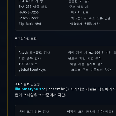
RSA-4096 키 쌍              충분한 키 길이

SHA-256 이중 해싱            주소 생성 시

HMAC-SHA256                  메시지 인증

Base58Check                  체크섬으로 주소 오류 검출

Zip Bomb 방어                압축해제 64MB 제한
9.3 런타임 보안
Arith 오버플로 검사          금액 계산 시 uint64_t 범위 
서명 중복 검사               윈도우 기반 서명 추적

TOCTOU 해소                  이중 지불 원자적 검사

globalSpentKeys              크로스-주소 이중소비 차단
9.4 직렬화 안전성
libubmstype.so
의
자기서술 패턴은 직렬화와 역
describe()
협이 프레임워크 수준에서 차단.
벡터 크기 상한 검사          비정상 크기 패킷에 의한 메모리 