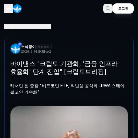
로그인
바이낸스 "크립토 기관화, '금융 인프라 효율화' 단계 진입" 
RETURN TO SECTOR
캐서린 첸 총괄 "비트포인트 ETF, 적법성 공식화…RWA·스테이블포인
소식쟁이
세상소식
2026. 5. 14.
[
KR
]
2
바이낸스 "크립토 기관화, '금융 인프라
효율화' 단계 진입" [크립토브리핑]
캐서린 첸 총괄 "비트코인 ETF, 적법성 공식화…RWA·스테이
블코인 가속화"