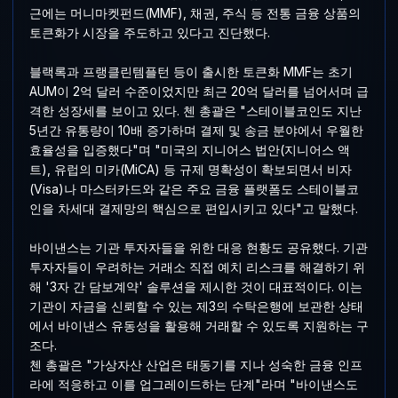
근에는 머니마켓펀드(MMF), 채권, 주식 등 전통 금융 상품의
토큰화가 시장을 주도하고 있다고 진단했다.
블랙록과 프랭클린템플턴 등이 출시한 토큰화 MMF는 초기
AUM이 2억 달러 수준이었지만 최근 20억 달러를 넘어서며 급
격한 성장세를 보이고 있다. 첸 총괄은 "스테이블코인도 지난
5년간 유통량이 10배 증가하며 결제 및 송금 분야에서 우월한
효율성을 입증했다"며 "미국의 지니어스 법안(지니어스 액
트), 유럽의 미카(MiCA) 등 규제 명확성이 확보되면서 비자
(Visa)나 마스터카드와 같은 주요 금융 플랫폼도 스테이블코
인을 차세대 결제망의 핵심으로 편입시키고 있다"고 말했다.
바이낸스는 기관 투자자들을 위한 대응 현황도 공유했다. 기관
투자자들이 우려하는 거래소 직접 예치 리스크를 해결하기 위
해 '3자 간 담보계약' 솔루션을 제시한 것이 대표적이다. 이는
기관이 자금을 신뢰할 수 있는 제3의 수탁은행에 보관한 상태
에서 바이낸스 유동성을 활용해 거래할 수 있도록 지원하는 구
조다.
첸 총괄은 "가상자산 산업은 태동기를 지나 성숙한 금융 인프
라에 적응하고 이를 업그레이드하는 단계"라며 "바이낸스도