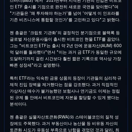
스터디(BBS)'에서 "2021년부터 시작된 기관의 진입은 비트코
인 ETF 출시를 기점으로 완전히 새로운 국면을 맞이했다"며
"기관들은 '왜 투자해야 하는가'를 넘어 '어떻게 이 인프라를
기존 비즈니스에 통합할 것인가'를 고민하고 있다"고 밝혔다.
첸 총괄은 '크립토 기관화'의 결정적인 분기점으로 블랙록 등
글로벌 자산운용사들이 출시한 비트코인 현물 ETF를 꼽았다.
그는 "비트코인 ETF는 출시 약 2년 만에 운용자산(AUM) 600
억 달러를 돌파했다"면서 "이는 과거 금 ETF가 동일한 규모에
도달하기까지 걸린 시간보다 훨씬 짧은 기록으로 역사상 가장
빠른 성장세"라고 설명했다.
특히 ETF라는 익숙한 금융 상품의 등장이 기관들의 심리적·규
제적 진입 장벽을 제거했다는 점을 강조했다. 과거 직접적인
가상자산 매수가 불가능했던 보험사나 연기금도 이제는 정립
된 규제 틀 안에서 비트코인에 자본을 할당할 수 있게 됐다는
분석이다.
첸 총괄은 실물자산토큰화(RWA)와 스테이블코인의 질적 성
장에도 주목했다. 과거 부동산이나 농산물 등 비유동 자산의
토큰화 시도가 유동성 부족으로 난항을 겪었던 것과 달리, 최