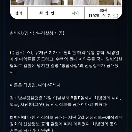
최병민.(경기남부경찰청 제공)
(수원=뉴스1) 유재규 기자 = '필리핀 마약 유통 총책' 박왕열
에게 마약류를 공급하고, 수백억 원대 마약류를 국내 밀반입한
혐의로 검찰에 넘겨진 일명 '청담사장'의 신상정보가 공개됐
다.
이름은 최병민, 나이 50세다.
경기남부경찰청은 12일 이날부터 6월11일까지 최병민의 나이,
얼굴, 사진(머그샷) 등 신상정보를 공개한다고 밝혔다.
최병민에 대한 신상정보 공개는 지난 6일 신상정보공개심의위
원회의 신상정보 공개 결정에 따라 이뤄졌다. 최병민의 동의
거부로 공개가 지연됐다.