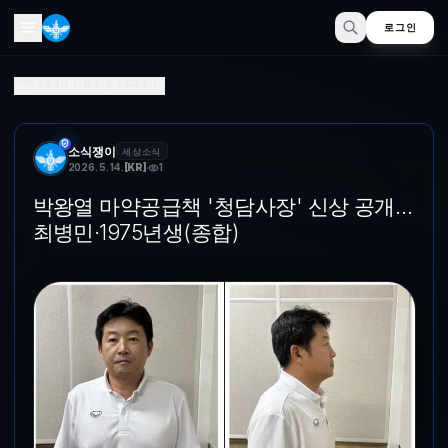
로그인
박왕열 마약공급책 '청담사장' 신상 공개…최병민·1975년생(종
RETURN TO SECTOR
최병민.(경기남부경찰청 제공) (수원=뉴스1) 유재규 기자 = '필리핀 
소식쟁이
세상소식
2026. 5. 14.
[
KR
]
1
박왕열 마약공급책 '청담사장' 신상 공개…
최병민·1975년생(종합)