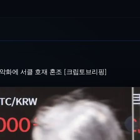
호재 혼조 [크립토브리핑]
 사진=뉴시스 [파이낸셜뉴스] 비트포인트이 12일 8만1000달러선을 유지 중
 악화에 서클 호재 혼조 [크립토브리핑]