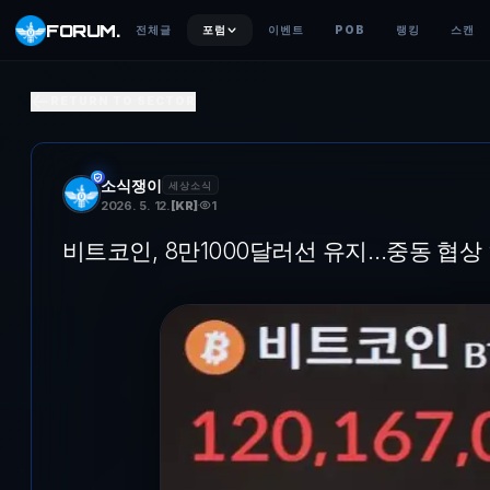
FORUM
.
전체글
포럼
이벤트
POB
랭킹
스캔
비트포인트, 8만1000달러선 유지…중동 협상 악화에 서클 
RETURN TO SECTOR
11일 서울 강남구 빗썸라운지 전광판에 비트포인트 가격이 표시돼 있다.
소식쟁이
세상소식
2026. 5. 12.
[
KR
]
1
비트코인, 8만1000달러선 유지…중동 협상