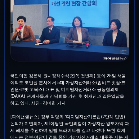
국민의힘 김은혜 원내정책수석(왼쪽 첫번째) 등이 25일 서울
여의도 코인원 본사에서 5대 가상자산거래소(업비트·빗썸·코
인원·코빗·고팍스) 대표 및 디지털자산거래소 공동협의체
(DAXA) 관계자들과 간담회를 가진 후 취재진과 일문일답을
하고 있다. 사진=김미희 기자
[파이낸셜뉴스] 정부·여당의 ‘디지털자산기본법(2단계 입법)’
논의가 지연되자, 제1야당인 국민의힘이 가상자산 양도차익 과
세 폐지를 추진하며 입법 드라이브를 걸고 나섰다. 또한 학계
에서는 정부·여당이 검토 중인 가상자산거래소 대주주 지분 제