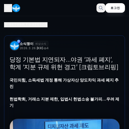
로그인
당정 기본법 지연되자…야권 ‘과세 폐지’, 학계 ‘지분 규제 위헌
RETURN TO SECTOR
국민의힘, 소득세법 개정 통해 가상자산 양도차익 과세 폐지 추진헌법학
소식쟁이
세상소식
2026. 3. 26.
[
KR
]
4
당정 기본법 지연되자…야권 ‘과세 폐지’,
학계 ‘지분 규제 위헌 경고’ [크립토브리핑]
국민의힘, 소득세법 개정 통해 가상자산 양도차익 과세 폐지 추
진
헌법학회, 거래소 지분 제한, 입법시 헌법소송 불가피…우려 제
기