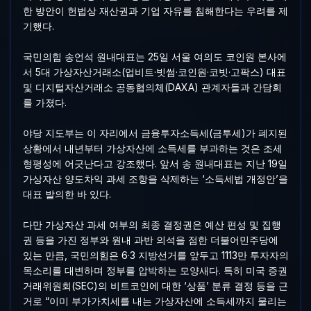
한 방안이 헌법상 재산권과 기업 자유를 침해한다는 우려를 제
기했다.
국민의힘 송언석 원내대표는 25일 서울 여의도 코인원 본사에
서 5대 가상자산거래소(업비트·빗썸·코인원·코빗·고팍스) 대표
및 디지털자산거래소 공동협의체(DAXA) 관계자들과 간담회
를 가졌다.
야당 지도부는 이 자리에서 금융투자소득세(금투세)가 폐지된
상황에서 내년부터 가상자산에 소득세를 부과하는 것은 조세
형평성에 어긋난다고 강조했다. 앞서 송 원내대표는 지난 19일
가상자산 양도차익 과세 조항을 삭제하는 ‘소득세법 개정안’을
대표 발의한 바 있다.
다만 가상자산 과세 여부의 최종 결정권은 예산 편성 및 집행
권 등을 가진 정부와 원내 과반 의석을 점한 더불어민주당에
있는 만큼, 국민의힘은 6·3 지방선거를 앞두고 1113만 투자자의
목소리를 대변하며 정부를 압박하는 모양새다. 특히 미국 증권
거래위원회(SEC)의 비트코인에 대한 ‘상품’ 분류 결정 등을 근
거로 “이미 부가가치세를 내는 가상자산에 소득세까지 물리는