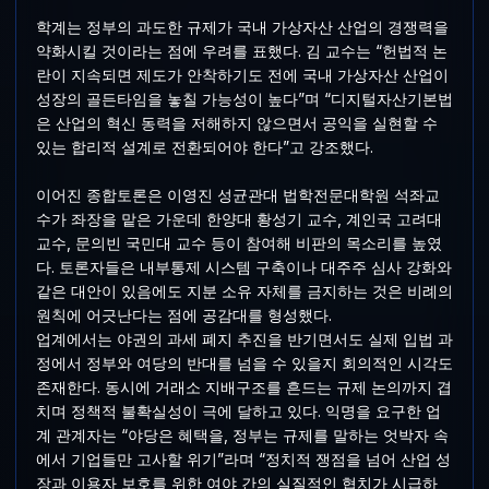
학계는 정부의 과도한 규제가 국내 가상자산 산업의 경쟁력을
약화시킬 것이라는 점에 우려를 표했다. 김 교수는 “헌법적 논
란이 지속되면 제도가 안착하기도 전에 국내 가상자산 산업이
성장의 골든타임을 놓칠 가능성이 높다”며 “디지털자산기본법
은 산업의 혁신 동력을 저해하지 않으면서 공익을 실현할 수
있는 합리적 설계로 전환되어야 한다”고 강조했다.
이어진 종합토론은 이영진 성균관대 법학전문대학원 석좌교
수가 좌장을 맡은 가운데 한양대 황성기 교수, 계인국 고려대
교수, 문의빈 국민대 교수 등이 참여해 비판의 목소리를 높였
다. 토론자들은 내부통제 시스템 구축이나 대주주 심사 강화와
같은 대안이 있음에도 지분 소유 자체를 금지하는 것은 비례의
원칙에 어긋난다는 점에 공감대를 형성했다.
업계에서는 야권의 과세 폐지 추진을 반기면서도 실제 입법 과
정에서 정부와 여당의 반대를 넘을 수 있을지 회의적인 시각도
존재한다. 동시에 거래소 지배구조를 흔드는 규제 논의까지 겹
치며 정책적 불확실성이 극에 달하고 있다. 익명을 요구한 업
계 관계자는 “야당은 혜택을, 정부는 규제를 말하는 엇박자 속
에서 기업들만 고사할 위기”라며 “정치적 쟁점을 넘어 산업 성
장과 이용자 보호를 위한 여야 간의 실질적인 협치가 시급하