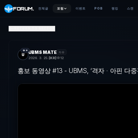
FORUM
.
전체글
포럼
이벤트
POB
랭킹
스캔
홍보 동영상 #13 - UBMS, ‘격자ᆞ아핀 다중경로 전파’ 기
RETURN TO SECTOR
UBMS, ‘격자ᆞ아핀 다중경로 전파’ 기술로 분산 네트워크 한계 돌파
LV.8
UBMS MATE
자유
U
2026. 3. 25.
[
KR
]
12
홍보 동영상 #13 - UBMS, ‘격자ᆞ아핀 