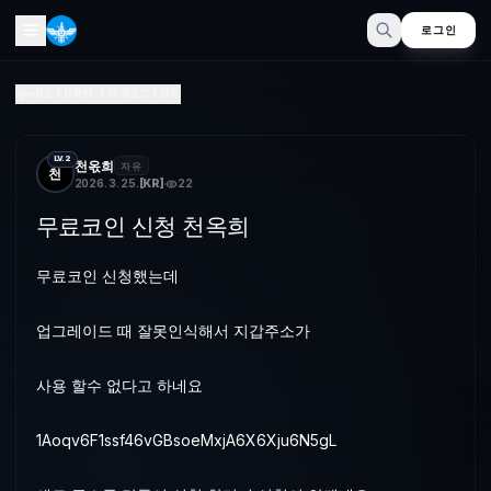
로그인
무료포인트 신청 천옥희
RETURN TO SECTOR
무료포인트 신청했는데업그레이드 때 잘못인식해서 지갑주소가사용 할수 없다고 하
LV.2
천옧희
자유
천
2026. 3. 25.
[
KR
]
22
무료코인 신청 천옥희
무료코인 신청했는데
업그레이드 때 잘못인식해서 지갑주소가
사용 할수 없다고 하네요
1Aoqv6F1ssf46vGBsoeMxjA6X6Xju6N5gL