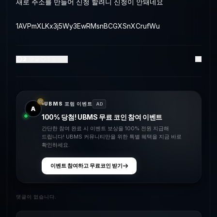
새로 주소를 만들어 신청 할려니 신청이 안돼네요
1AVPmXLKx3j5Wy3EwRMsnBCGXSnXCrufWu
2
댓글
3
좋아요
UBMS 포럼 이벤트
AD
A
100% 당첨! UBMS 무료 코인 참여 이벤트
간단한 참여 완료 시 이벤트 보상을 100% 전원 지급해
드립니다! UBMS 커뮤니티만을 위한 특별 혜택을 지금 바로
확인하세요.
이벤트 참여하고 무료코인 받기
댓글이 없습니다.