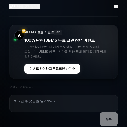
2
댓글
3
좋아요
UBMS 포럼 이벤트
AD
A
100% 당첨! UBMS 무료 코인 참여 이벤트
간단한 참여 완료 시 이벤트 보상을 100% 전원 지급해
드립니다! UBMS 커뮤니티만을 위한 특별 혜택을 지금 바로
확인하세요.
이벤트 참여하고 무료코인 받기
댓글이 없습니다.
등록