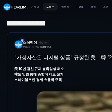
FORUM
.
전체글
포럼
이벤트
POB
랭킹
스캔
"가상자산은 디지털 상품" 규정한 美... 韓 ‘2단계법’으로 제
RETURN TO SECTOR
美 10년 걸친 규제 불확실성 해소韓도 입법 통해 종합적 제도 설계스
소식쟁이
세상소식
2026. 3. 24.
[
KR
]
4
"가상자산은 디지털 상품" 규정한 美... 韓 
美 10년 걸친 규제 불확실성 해소
韓도 입법 통해 종합적 제도 설계
스테이블코인 결제 효율화 주목