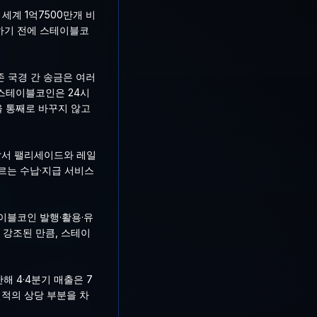
세계 1억7500만개 비
하기 전에 스테이블코
 국경 간 송금은 여러
“스테이블코인은 24시
을 통째로 바꾸지 않고
 앞서 팰리세이드와 레일
르는 수납·지급 서비스
이블코인 발행·활용·유
 강조된 만큼, 스테이
해 4·4분기 매출은 7
실적의 상당 부분을 차