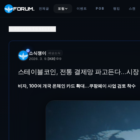
FORUM
.
전체글
포럼
이벤트
POB
랭킹
스캔
스테이블포인트, 전통 결제망 파고든다…시장 확대 경쟁 [
RETURN TO SECTOR
비자, 100여 개국 온체인 카드 확대…쿠팡페이 사업 검토 착수 스테
소식쟁이
세상소식
2026. 3. 9.
[
KR
]
9
스테이블코인, 전통 결제망 파고든다…시장 
비자, 100여 개국 온체인 카드 확대…쿠팡페이 사업 검토 착수