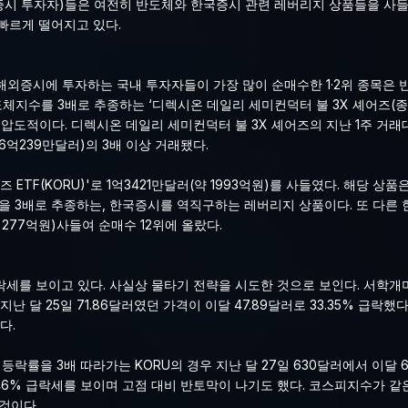
시 투자자)들은 여전히 반도체와 한국증시 관련 레버리지 상품들을 사들이
빠르게 떨어지고 있다.
) 해외증시에 투자하는 국내 투자자들이 가장 많이 순매수한 1·2위 종목은
체지수를 3배로 추종하는 ‘디렉시온 데일리 세미컨덕터 불 3X 셰어즈(종목코
금도 압도적이다. 디렉시온 데일리 세미컨덕터 불 3X 셰어즈의 지난 1주 거
6억239만달러)의 3배 이상 거래됐다.
즈 ETF(KORU)'로 1억3421만달러(약 1993억원)를 사들였다. 해당 
등락률을 3배로 추종하는, 한국증시를 역직구하는 레버리지 상품이다. 또 다른
약 277억원)사들여 순매수 12위에 올랐다.
세를 보이고 있다. 사실상 물타기 전략을 시도한 것으로 보인다. 서학개
지난 달 25일 71.86달러였던 가격이 이달 47.89달러로 33.35% 급락
다.
락률을 3배 따라가는 KORU의 경우 지난 달 27일 630달러에서 이달 6
18.46% 급락세를 보이며 고점 대비 반토막이 나기도 했다. 코스피지수가 같은
 것이다.