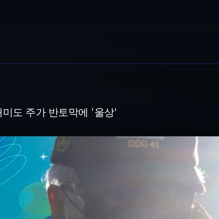
에 '울상'
 바라보고 있다. 연합뉴스 제공 [파이낸셜뉴스] 중동리스크발 변동성 확대에도
개미도 주가 반토막에 '울상'