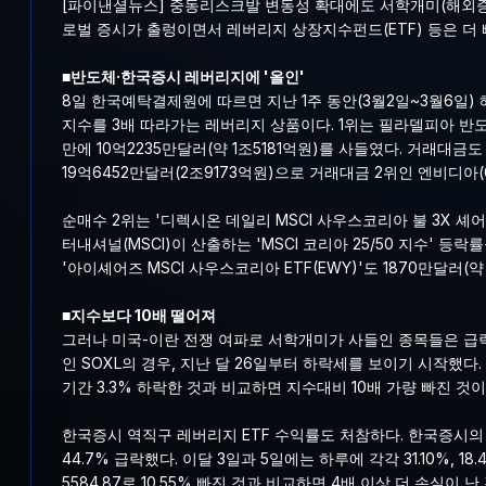
[파이낸셜뉴스] 중동리스크발 변동성 확대에도 서학개미(해외증
로벌 증시가 출렁이면서 레버리지 상장지수펀드(ETF) 등은 더 
■반도체·한국증시 레버리지에 '올인'
8일 한국예탁결제원에 따르면 지난 1주 동안(3월2일~3월6일
지수를 3배 따라가는 레버리지 상품이다. 1위는 필라델피아 반도
만에 10억2235만달러(약 1조5181억원)를 사들였다. 거래대
19억6452만달러(2조9173억원)으로 거래대금 2위인 엔비디아(
순매수 2위는 '디렉시온 데일리 MSCI 사우스코리아 불 3X 셰어
터내셔널(MSCI)이 산출하는 'MSCI 코리아 25/50 지수' 
'아이셰어즈 MSCI 사우스코리아 ETF(EWY)'도 1870만달러(
■지수보다 10배 떨어져
그러나 미국-이란 전쟁 여파로 서학개미가 사들인 종목들은 급락
인 SOXL의 경우, 지난 달 26일부터 하락세를 보이기 시작했다. 
기간 3.3% 하락한 것과 비교하면 지수대비 10배 가량 빠진 것이
한국증시 역직구 레버리지 ETF 수익률도 처참하다. 한국증시의 등
44.7% 급락했다. 이달 3일과 5일에는 하루에 각각 31.10%, 
5584.87로 10.55% 빠진 것과 비교하면 4배 이상 더 손실이 난