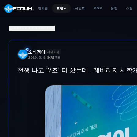
FORUM
.
전체글
포럼
이벤트
POB
랭킹
스캔
전쟁 나고 '2조' 더 샀는데...레버리지 서학개미도 주가 반토막
RETURN TO SECTOR
국내 증권사의 미국 주식 전광판 광고 아래에서 행인이 지나가며 핸드폰을
소식쟁이
세상소식
2026. 3. 8.
[
KR
]
9
전쟁 나고 '2조' 더 샀는데...레버리지 서학