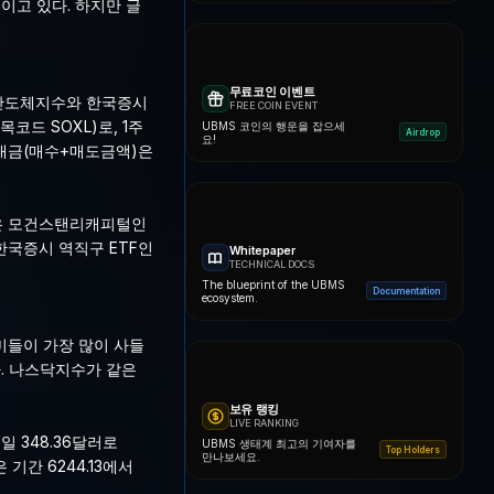
고 있다. 하지만 글
무료코인 이벤트
 반도체지수와 한국증시
FREE COIN EVENT
드 SOXL)로, 1주
UBMS 코인의 행운을 잡으세
Airdrop
요!
래대금(매수+매도금액)은
상품은 모건스탠리캐피털인
 한국증시 역직구 ETF인
Whitepaper
TECHNICAL DOCS
The blueprint of the UBMS
Documentation
ecosystem.
미들이 가장 많이 사들
했다. 나스닥지수가 같은
보유 랭킹
LIVE RANKING
일 348.36달러로
UBMS 생태계 최고의 기여자를
Top Holders
만나보세요.
 기간 6244.13에서