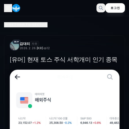
로그인
[유머] 현재 토스 주식 서학개미 인기 종목
RETURN TO SECTOR
3위에 있는 KORU는한국 주가지수를 3배로 따르는 ETF다역시 도박
LV.9
김대리
자유
2026. 2. 26.
[
KR
]
12
[유머] 현재 토스 주식 서학개미 인기 종목