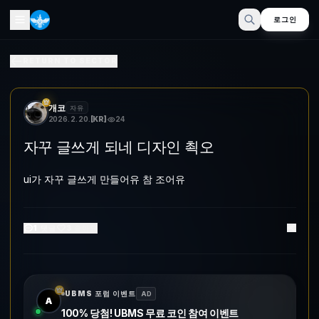
로그인
자꾸 글쓰게 되네 디자인 쵝오
RETURN TO SECTOR
ui가 자꾸 글쓰게 만들어유 참 조어유
개코
자유
2026. 2. 20.
[
KR
]
24
자꾸 글쓰게 되네 디자인 쵝오
ui가 자꾸 글쓰게 만들어유 참 조어유
1
댓글
3
좋아요
UBMS 포럼 이벤트
AD
A
100% 당첨! UBMS 무료 코인 참여 이벤트