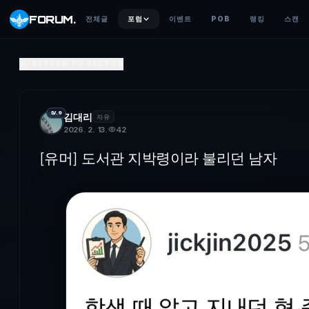
FORUM
.
전체글
포럼
이벤트
POB
랭킹
스캔
[유머] 도서관 지박령이라 불리던 남자
RETURN TO SECTOR
LV.9
김대리
자유
2026. 2. 13.
42
[유머] 도서관 지박령이라 불리던 남자