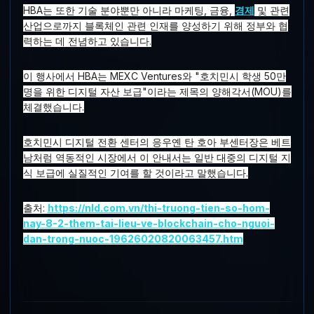
HBA는 또한 기술 분야뿐만 아니라 마케팅, 금융,
경제
및 관련
산업으로까지 블록체인 관련 인재를 양성하기 위해 정부와 협
력하는 데 전념하고 있습니다.
이 행사에서 HBA는 MEXC Ventures와 "호치민시 학생 50만
명을 위한 디지털 자산 보급"이라는 제목의 양해각서(MOU)를
체결했습니다.
호치민시 디지털 전환 센터의 응우옌 탄 호아 부센터장은 베트
남처럼 역동적인 시장에서 이 안내서는 일반 대중의 디지털 지
식 보급에 실질적인 기여를 할 것이라고 말했습니다.
출처:
https://nld.com.vn/thi-truong-tien-so-hom-
nay-8-2-them-tai-lieu-ve-blockchain-cho-nguoi-
dan-trong-nuoc-19626020820063457.htm