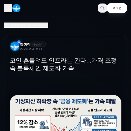
로그인
포인트 흔들려도 인프라는 간다…가격 조정 속 분산 인프라 제
RETURN TO SECTOR
(구글 노트북LM)가상자산 시장이 급락하며 자금 이탈이 나타났다. 다만
앱쟁이
세상소식
2026. 2. 3.
41
코인 흔들려도 인프라는 간다…가격 조정
속 블록체인 제도화 가속