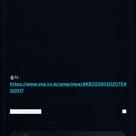
대 최대치를 기록했다.
넥써쓰는 AI 에이전트가 직접 참여하는 게임 개발에 착수했다
고도 밝혔다.
지능형 에이전트 아라(ARA)가 AI 에이전트 전용 커뮤니티 '몰
트북'에 참여해 실제 상호작용 데이터를 축적하고, 이를 바탕
으로 AI 에이전트의 행동과 경쟁 구조를 전제로 한 게임을 개
발 중이다.
출처 :
https://www.yna.co.kr/amp/view/AKR202602020754
00017
1
댓글
1
좋아요