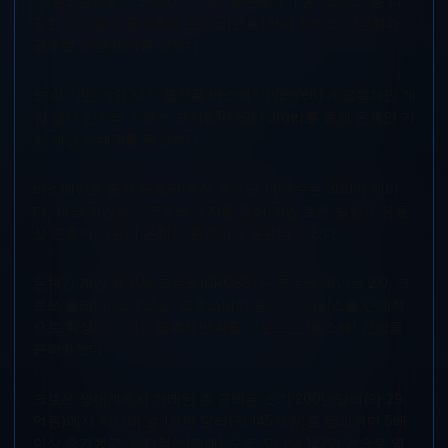
'로한2 글로벌', 'SHOUT!', '롬: 골든에이지 온 크로쓰' 등 다
양한 타이틀을 플랫폼에 온보딩(연동)하며 서비스 안정화와
글로벌 운영 체계를 갖췄다.
또 AI 기반 게임 제작 플랫폼 버스에잇(Verse8)과 블록체인 게
임 경제 인프라 크로쓰 포지(CROSS Forge)를 통해 온체인 기
반 게임 생태계를 확장했다.
버스에잇을 통해 등록된 누적 온보딩 게임 수는 300여 개이
며, 해당 게임들은 크로쓰 포지를 통해 게임 토큰 발행과 유동
성 연동이 적용돼 온체인 환경에서 운용되고 있다.
온체인 게임 플랫폼 크로쓰(CROSS)는 크로쓰 웨이브 2.0, 크
로쓰 플레이, 크로쓰샵, 크로쓰페이 등 주요 서비스를 단계적
으로 확장하며 게임·블록체인·AI를 아우르는 '풀스택' 전략을
본격화했다.
크로쓰 생태계에서 거래된 총 금액은 초기 200만달러(약 29
억원)에서 지난해 말 1천만 달러(약 145억원)를 돌파하며 5배
이상 증가했고, 트랜잭션(거래) 수도 지난달 123만 건으로 역