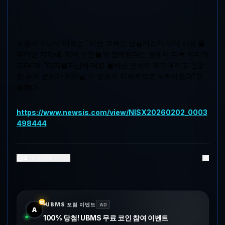
오경석 두나무 대표는 "이번 교육은 업클래스가 우리 사회 풀
뿌리인 지자체, 지역 주민들과 함께한다는 점에서 더욱 의미가
크다"며 "디지털자산에 대한 올바른 인식이 뿌리내리고 건강
한 투자 문화가 자라날 수 있도록 지속적으로 노력하겠다"고
밝혔다.
https://www.newsis.com/view/NISX20260202_0003
498444
2
댓글
2
좋아요
UBMS 포럼 이벤트
AD
A
100% 당첨! UBMS 무료 코인 참여 이벤트