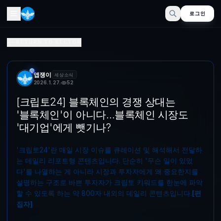
로그인
[크립토24] 분산 인프라의 경쟁 상대는 '분산 인프라'이 아니
RETURN TO SECTOR
'크립토24'란 매일 시장 이슈를 큐레이션 및 해석해서 전달하는 데일리
앱쟁이
세상소식
2026. 1. 27.
52
[크립토24] 블록체인의 경쟁 상대는
'블록체인'이 아니다…블록체인 시장도
'대기업'에게 뺏기나?
'크립토24'란 매일 시장 이슈를 큐레이션 및 해석해서 전달하
는 데일리 리포트형 콘텐츠입니다. 단순히 '무슨 일이 있었
다'를 나열하는 게 아니라 시장과 투자자에게 왜 중요한지를
설명하는 구조로 바쁜 투자자가 크립토 키워드를 한눈에 파악
할 수 있도록 하는 약 800자 내외의 데일리 콘텐츠입니다.
[편
집자]